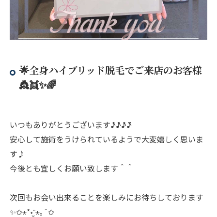
🌟全身ハイブリッド脱毛でご来店のお客様
👸👯✨🌈
いつもありがとうございます♪̊̈♪̆̈♪̊̈♪̆̈
安心して施術をうけられているようで大変嬉しく思いま
す♪
今後とも宜しくお願い致します＾＾
次回もお会い出来ることを楽しみにお待ちしております
✨✩⋆*॰¨̮⋆｡˚✩